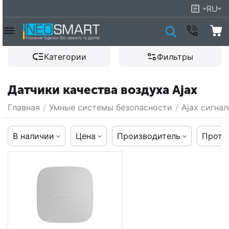
RU
Категории
Фильтры
Датчики качества воздуха Ajax
Главная
/
Умные системы безопасности
/
Ajax сигна
В наличии
Цена
Производитель
Прото