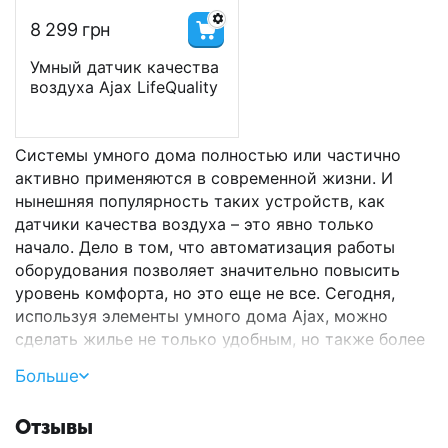
8 299
грн
Умный датчик качества
воздуха Ajax LifeQuality
Системы умного дома полностью или частично
активно применяются в современной жизни. И
нынешняя популярность таких устройств, как
датчики качества воздуха – это явно только
начало. Дело в том, что автоматизация работы
оборудования позволяет значительно повысить
уровень комфорта, но это еще не все. Сегодня,
используя элементы умного дома Ajax, можно
сделать жилье не только удобным, но также более
безопасным и экономным.
Больше
В этой главе мы собрали разумные датчики
качества воздуха. Эта продукция Ajax идеально
Отзывы
подойдет для эксплуатации на объектах разного