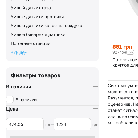
Умный датчик газа
Умные датчики протечки
Умные датчики качества воздуха
Умные бинарные датчики
Погодные станции
‍881‍
грн
+7
Еще
‍927‍
грн
-5%
Потолочное
круглое для 
Fibaro Motio
Фильтры товаров
PHI_SPSP05
Система умно
В наличии
можно сэконо
Разумеется, 
В наличии
сценариев. Н
Цена
станет сигна
или потолочн
мы собрали в
–
грн
грн