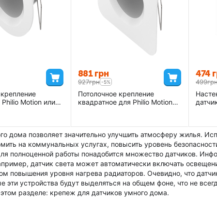
‍881‍
грн
‍474‍
г
‍927‍
грн
‍499‍
гр
-5%
 крепление
Потолочное крепление
Насте
Philio Motion или
квадратное для Philio Motion
датчи
n Sensors -
или Fibaro Motion Sensors -
ZMNH
-C
PHI_SPSP05-B
го дома позволяет значительно улучшить атмосферу жилья. Исп
мить на коммунальных услугах, повысить уровень безопасности
для полноценной работы понадобится множество датчиков. Инф
апример, датчик света может автоматически включать освещен
лом повышения уровня нагрева радиаторов. Очевидно, что датч
ые эти устройства будут выделяться на общем фоне, что не все
 этом разделе: крепеж для датчиков умного дома.