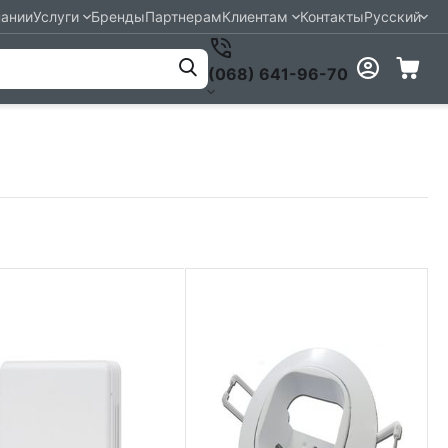
пании
Услуги
Бренды
Партнерам
Клиентам
Контакты
Русский
(068) 641-96-70