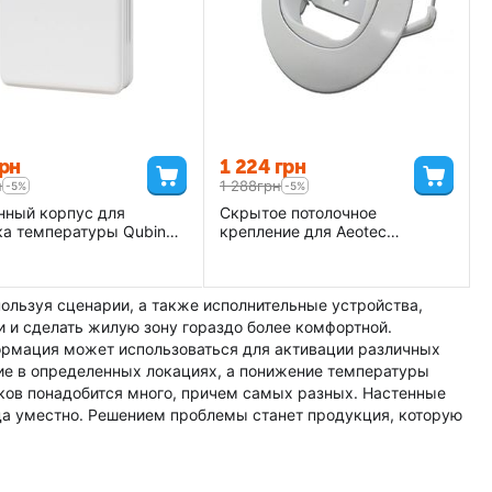
рн
1 224
грн
н
1 288
грн
-5%
-5%
нный корпус для
Скрытое потолочное
ка температуры Qubino -
крепление для Aeotec
GA1
Multisensor 6 Recessor -
AEO_DSE010
ользуя сценарии, а также исполнительные устройства,
 и сделать жилую зону гораздо более комфортной.
ормация может использоваться для активации различных
ие в определенных локациях, а понижение температуры
иков понадобится много, причем самых разных. Настенные
гда уместно. Решением проблемы станет продукция, которую