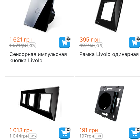
1 621
грн
‍395‍
грн
1 671
грн
‍407‍
грн
-3%
-3%
Сенсорная импульсная
Рамка Livolo одинарная
кнопка Livolo
1 013
грн
‍191‍
грн
1 044
грн
‍197‍
грн
-3%
-3%