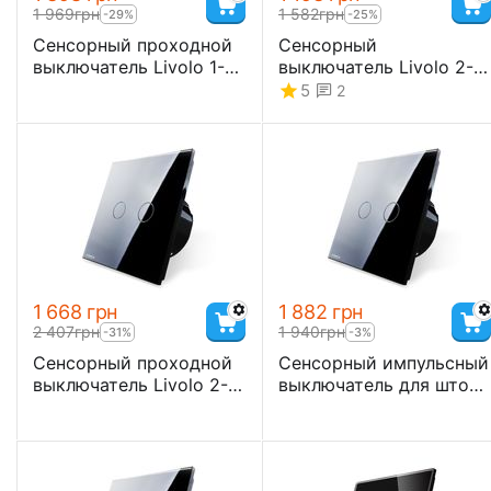
1 969
грн
1 582
грн
-29%
-25%
Сенсорный проходной
Сенсорный
выключатель Livolo 1-
выключатель Livolo 2-
канальный, Classic
канальный, Classic
5
2
1 668
грн
1 882
грн
2 407
грн
1 940
грн
-31%
-3%
Сенсорный проходной
Сенсорный импульсный
выключатель Livolo 2-
выключатель для штор/
канальный, Classic
жалюзи Livolo, Classic