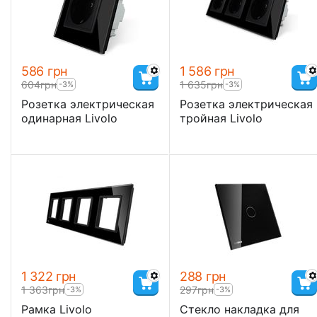
‍586‍
грн
1 586
грн
‍604‍
грн
1 635
грн
-3%
-3%
Розетка электрическая
Розетка электрическая
одинарная Livolo
тройная Livolo
1 322
грн
‍288‍
грн
1 363
грн
‍297‍
грн
-3%
-3%
Рамка Livolo
Стекло накладка для