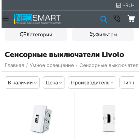
RU
Категории
Фильтры
Сенсорные выключатели Livolo
Главная
/
Умное освещение
/
Сенсорные выключател
В наличии
Цена
Производитель
Тип в