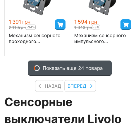
1 391
грн
1 594
грн
2 110
грн
1 643
грн
-34%
-3%
Механизм сенсорного
Механизм cенсорного
проходного
импульсного
выключателя Livolo 2-
выключателя для штор/
канальный, Classic
жалюзи Livolo, Classic
Показать еще 24 товара
НАЗАД
ВПЕРЕД
Сенсорные
выключатели Livolo