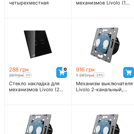
четырехместная
механизмов Livolo (1
канал)
‍288‍
грн
‍916‍
грн
‍297‍
грн
1 285
грн
-3%
-29%
Стекло накладка для
Механизм выключателя
механизмов Livolo (2
Livolo 2-канальный,
канала)
Classic