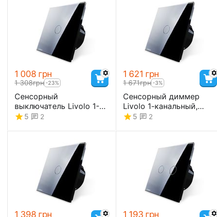
1 008
грн
1 621
грн
1 308
грн
1 671
грн
-23%
-3%
Сенсорный
Сенсорный диммер
выключатель Livolo 1-
Livolo 1-канальный,
канальный, Classic
Classic
5
5
2
2
1 398
грн
1 193
грн