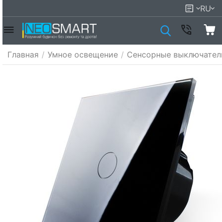
RU
Главная
/
Умное освещение
/
Сенсорные выключател