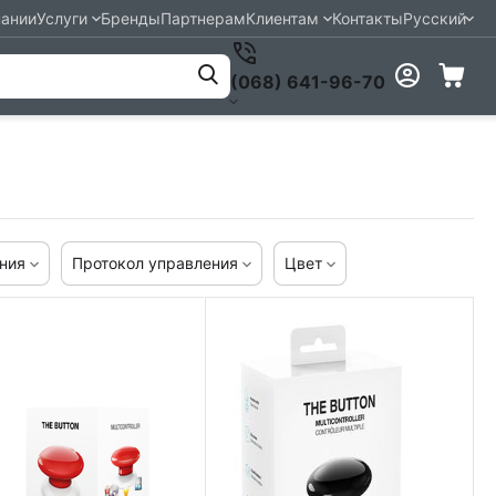
пании
Услуги
Бренды
Партнерам
Клиентам
Контакты
Русский
(068) 641-96-70
ния
Протокол управления
Цвет