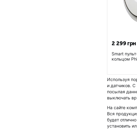
2 299
грн
Smart пульт
кольцом Phi
Используя по
и датчиков. 
посылая данн
выключать вр
На сайте ком
Вся продукци
будет отличн
установить ил