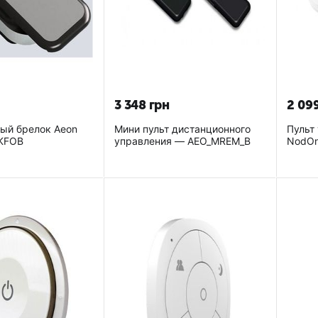
3 348
грн
2 09
ный брелок Aeon
Мини пульт дистанционного
Пульт
_KFOB
управления — AEO_MREM_B