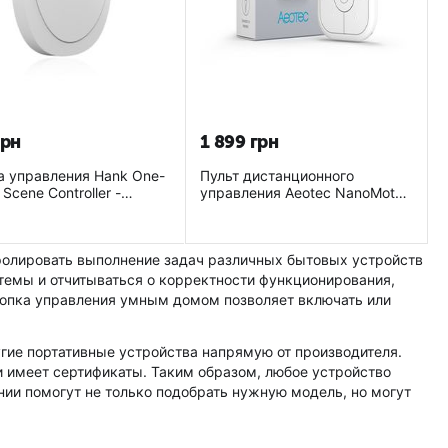
грн
1 899
грн
а управления Hank One-
Пульт дистанционного
 Scene Controller -
управления Aeotec NanoMote
SCN01
Quad - AEOEZWA003
олировать выполнение задач различных бытовых устройств
темы и отчитываться о корректности функционирования,
нопка управления умным домом позволяет включать или
гие портативные устройства напрямую от производителя.
 имеет сертификаты. Таким образом, любое устройство
нии помогут не только подобрать нужную модель, но могут