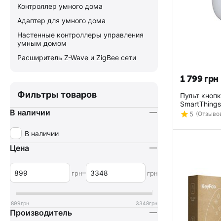
Контроллер умного дома
Адаптер для умного дома
Настенные контроллеры управления
умным домом
Расширитель Z-Wave и ZigBee сети
1 799
грн
Фильтры товаров
Пульт кноп
SmartThings
В наличии
U999SJVLE
5
(Отзывов
В наличии
Цена
–
грн
грн
899
грн
3348
грн
Производитель