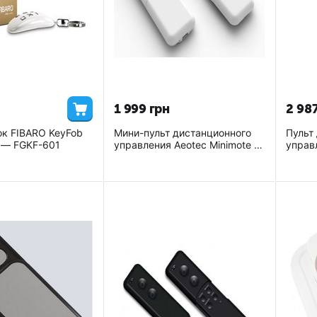
1 999
грн
2 98
ок FIBARO KeyFob
Мини-пульт дистанционного
Пульт
s — FGKF-601
управления Aeotec Minimote —
управ
AEO_MREM
ZME_R