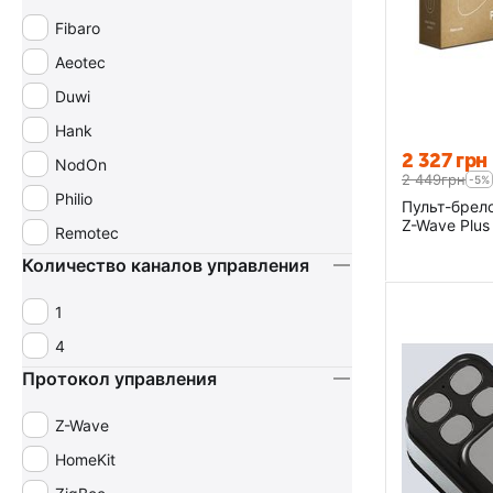
Fibaro
Aeotec
Duwi
Hank
2 327
грн
NodOn
2 449
грн
-5%
Philio
Пульт-брел
Z-Wave Plu
Remotec
Количество каналов управления
1
4
Протокол управления
Z-Wave
HomeKit