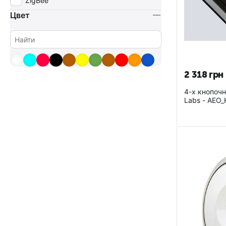
ZigBee
Цвет
2 318
грн
4-х кнопоч
Labs - AEO