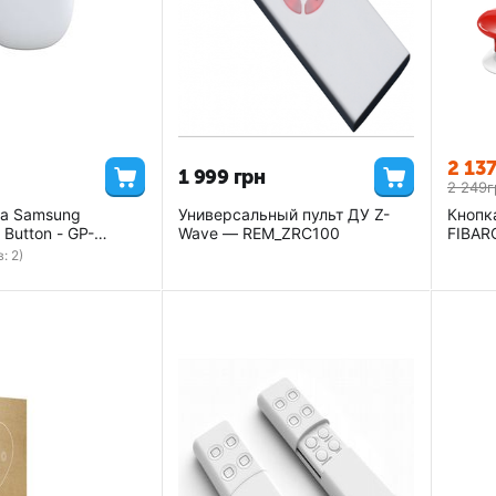
2 13
1 999
грн
2 249
г
ка Samsung
Универсальный пульт ДУ Z-
Кнопк
 Button - GP-
Wave — REM_ZRC100
FIBAR
EA
: 2)