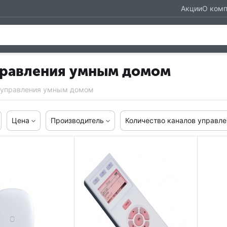
Акции
О ком
правления умным домом
 управления умным домом
Цена
Производитель
Количество каналов управле