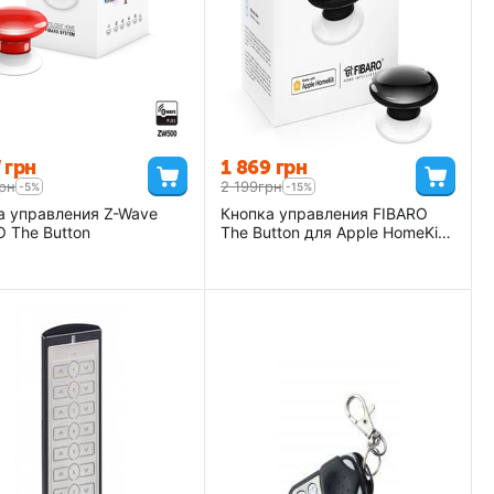
7
грн
1 869
грн
рн
2 199
грн
-5%
-15%
а управления Z-Wave
Кнопка управления FIBARO
O The Button
The Button для Apple HomeKit,
black (черный) - FGBHPB-101-
2