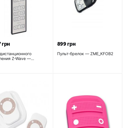
7
грн
‍899‍
грн
 дистанционного
Пульт-брелок — ZME_KFOB2
ления Z-Wave —
C2 (DUW_064459)