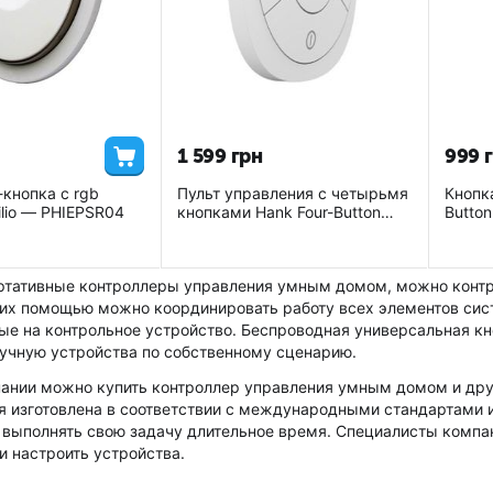
1 599
грн
‍999‍
-кнопка с rgb
Пульт управления с четырьмя
Кнопк
lio — PHIEPSR04
кнопками Hank Four-Button
Button
Scene Controller - HNKESCN04
HNKE
ртативные контроллеры управления умным домом, можно контр
С их помощью можно координировать работу всех элементов сис
ые на контрольное устройство. Беспроводная универсальная к
учную устройства по собственному сценарию.
пании можно купить контроллер управления умным домом и дру
я изготовлена в соответствии с международными стандартами и
о выполнять свою задачу длительное время. Специалисты компа
и настроить устройства.