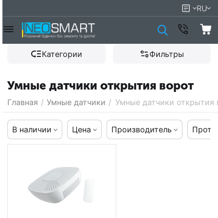
RU
Категории
Фильтры
Умные датчики открытия ворот
Главная
/
Умные датчики
/
Умные датчики открытия 
В наличии
Цена
Производитель
Прото