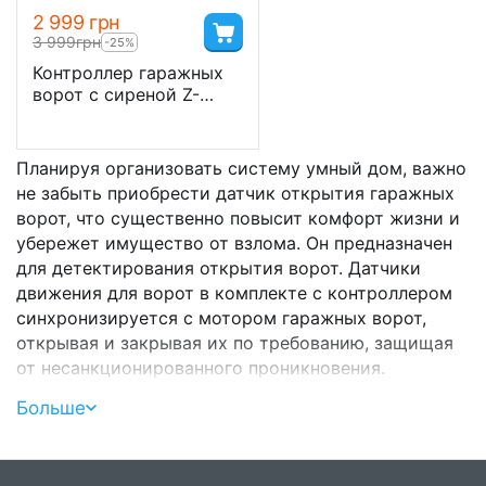
2 999
грн
3 999
грн
-25%
Контроллер гаражных
ворот с сиреной Z-
Wave Aeotec Garage
Door Controller Gen5 —
AEOEZW062
Планируя организовать систему умный дом, важно
не забыть приобрести датчик открытия гаражных
ворот, что существенно повысит комфорт жизни и
убережет имущество от взлома. Он предназначен
для детектирования открытия ворот. Датчики
движения для ворот в комплекте с контроллером
синхронизируется с мотором гаражных ворот,
открывая и закрывая их по требованию, защищая
от несанкционированного проникновения.
Качественный датчик управлением воротами
Больше
устанавливается с контроллером гаражных ворот.
Приобрести датчики ворот стоит напрямую от
производителя, что дает возможность не только