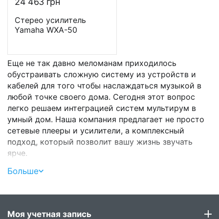
24 463
грн
Стерео усилитель
Yamaha WXA-50
Еще не так давно меломанам приходилось
обустраивать сложную систему из устройств и
кабелей для того чтобы наслаждаться музыкой в
любой точке своего дома. Сегодня этот вопрос
легко решаем интеграцией систем мультирум в
умный дом. Наша компания предлагает не просто
сетевые плееры и усилители, а комплексный
подход, который позволит вашу жизнь звучать
ярче.
Больше
Достоинства системы мультирум
для умного дома
Функционально система мультирум представляет
Моя учетная запись