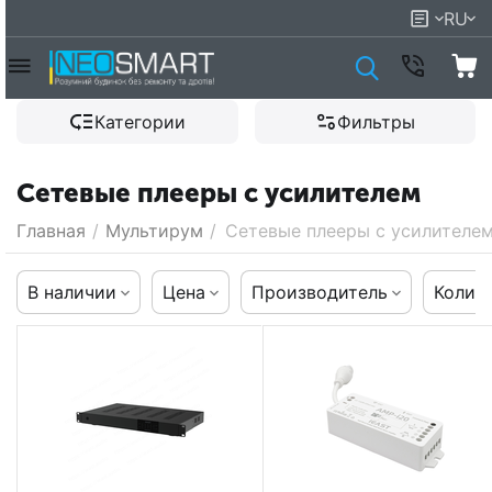
RU
Категории
Фильтры
Сетевые плееры с усилителем
Главная
/
Мультирум
/
Сетевые плееры с усилителе
В наличии
Цена
Производитель
Колич