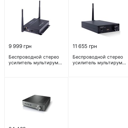
iOS и Android
AirPlay Bluetooth 5.0
9 999
грн
11 655
грн
Беспроводной стерео
Беспроводной стерео
усилитель мультирум
усилитель мультирум
iEast StreamAmp AMP-
iEast StreamAmp AM160
i50B Wi-Fi c
Wi-Fi c поддержкой iOS
поддержкой iOS и
и Android
Android