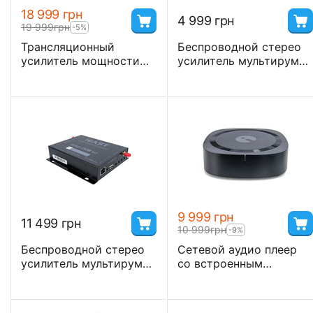
18 999
грн
4 999
грн
19 999
грн
-5%
Трансляционный
Беспроводной стерео
усилитель мощности
усилитель мультирум
iEast PA3002 (2x300 Вт,
iEast AMP-i20, 2х20Вт,
100В/70В), 2-канальный,
Wi-Fi, Bluetooth, Airplay,
рэковый 1U
c поддержкой iOS и
Android
9 999
грн
11 499
грн
10 999
грн
-9%
Беспроводной стерео
Сетевой аудио плеер
усилитель мультирум
со встроенным
iEast AMP-i50Bv2,
усилителем iEast
2х50Вт, Wi-Fi, Bluetooth,
AMP80 2x80W c
Airplay, c поддержкой
поддержкой WiFi DLNA