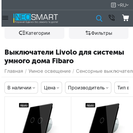
RU
Категории
Фильтры
Выключатели Livolo для системы
умного дома Fibaro
Главная
/
Умное освещение
/
Сенсорные выключател
В наличии
Цена
Производитель
Тип в