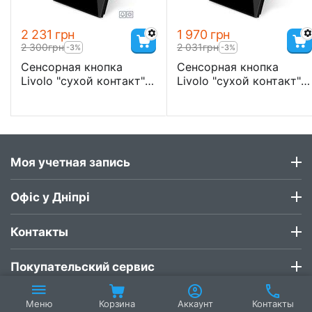
2 231
грн
1 970
грн
2 300
грн
2 031
грн
-3%
-3%
Сенсорная кнопка
Сенсорная кнопка
Livolo "сухой контакт" 2
Livolo "сухой контакт" 1
канала
канал
Моя учетная запись
Офіс у Дніпрі
Контакты
Покупательский сервис
Корзина
Аккаунт
Контакты
Меню