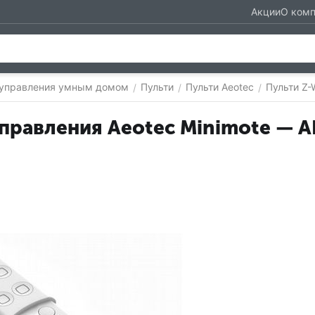
Акции
О ком
 управления умным домом
Пульти
Пульти Aeotec
Пульти Z-
/
/
/
управления Aeotec Minimote —