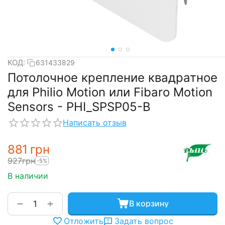
КОД:
631433829
Потолочное крепление квадратное
для Philio Motion или Fibaro Motion
Sensors - PHI_SPSP05-B
Написать отзыв
‍881‍
грн
‍927‍
грн
-5%
В наличии
+
−
В корзину
Отложить
Задать вопрос