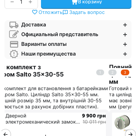
+
−
В корзину
Отложить
Задать вопрос
Доставка
Официальный представитель
Варианты оплаты
Наши преимущества
Повний комплект з
1
2
3
циліндром Salto 40x30-55
мм
ми
Готовий комплект для встановлення з батарейками
та циліндром Salto. Циліндр Salto 40x30-55 мм.
має зовнішній розмір 40 мм, та внутрішній 30-55
мм (регулюється за рахунок добірних пластин).
н
Дверной
9 908
грн
н
электромеханический замок
10 011
грн
Danalock V3 Bluetooth HomeKit,
Европейская версия
+