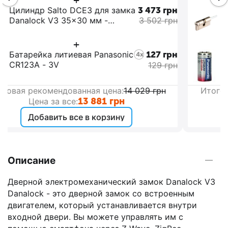
н
Цилиндр Salto DCE3 для замка
3 527
грн
н
Danalock V3 40x30 мм -
3 554
грн
DCE34030NID5
+
н
Батарейка литиевая Panasonic
127
грн
4x
CR123A - 3V
н
129
грн
Итоговая рекомендованная цена:
14 081
грн
13 943
грн
Цена за все:
Добавить все в корзину
Описание
Дверной электромеханический замок Danalock V3
Danalock - это дверной замок со встроенным
двигателем, который устанавливается внутри
входной двери. Вы можете управлять им с