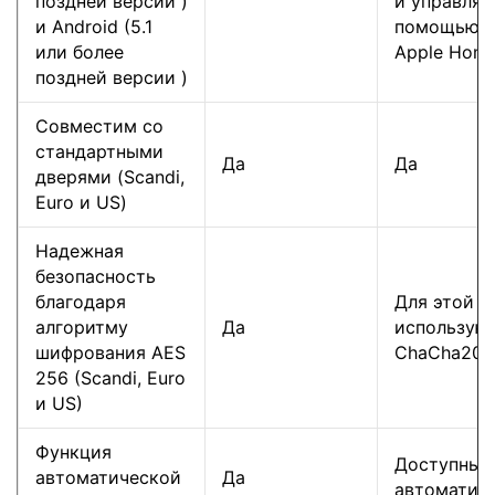
поздней версии )
и управляй
и Android (5.1
помощью п
или более
Apple Home
поздней версии )
Совместим со
стандартными
Да
Да
дверями (Scandi,
Euro и US)
Надежная
безопасность
благодаря
Для этой в
алгоритму
Да
использую
шифрования AES
ChaCha20 +
256 (Scandi, Euro
и US)
Функция
Доступны 
автоматической
Да
автоматиза