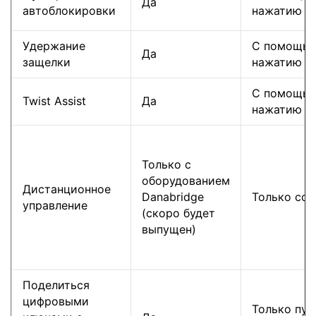
Да
автоблокировки
нажатию
Удержание
С помощью
Да
защелки
нажатию
С помощью
Twist Assist
Да
нажатию
Только с
оборудованием
Дистанционное
Danabridge
Только со 
управление
(скоро будет
выпущен)
Поделиться
цифровыми
Только пут