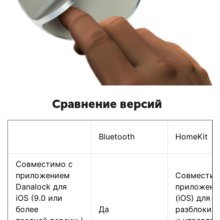
Сравнение версий
Bluetooth
HomeKit
Совместимо с
приложением
Совместим
Danalock для
приложени
iOS (9.0 или
(iOS) для 
более
Да
разблокиро