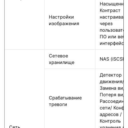
Насыщеннос
Контраст
Настройки
настраиваю
изображения
через
пользовате
ПО или веб-
интерфейс
Сетевое
NAS (iSCSI о
хранилище
Детектор
движения/
Замена виде
Потеря виде
Срабатывание
Рассоедине
тревоги
сети/ Конфл
адресов /
Контроль
Сеть
хранения д