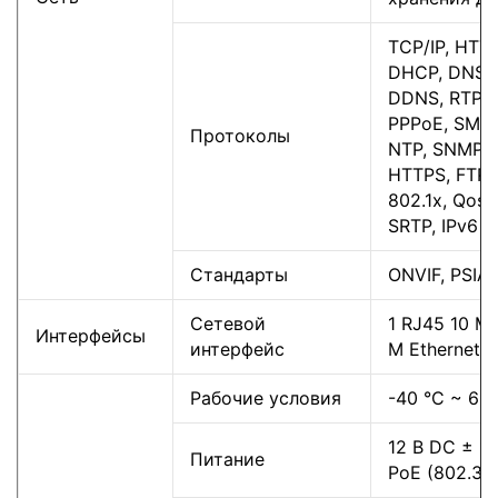
TCP/IP, HTTP
DHCP, DNS,
DDNS, RTP, 
PPPoE, SMTP
Протоколы
NTP, SNMP,
HTTPS, FTP,
802.1x, Qos (
SRTP, IPv6 о
Стандарты
ONVIF, PSIA,
Сетевой
1 RJ45 10 M 
Интерфейсы
интерфейс
M Ethernet 
Рабочие условия
-40 °C ~ 60
12 В DC ± 10
Питание
PoE (802.3af