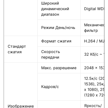
Широкий
динамический
Digital WDR
диапазон
Механическ
Режим День/ночь
фильтр
Формат сжатия
H.264 / MJP
Стандарт
Скорость
сжатия
32 Кб/с ~ 16
передачи
Макс. разрешение
2048 x 1536
12.5к/с (204
1536), 25к/с
Кадров/с
x 1080), 25к
(1280 x 720)
Яркость/
Изображение