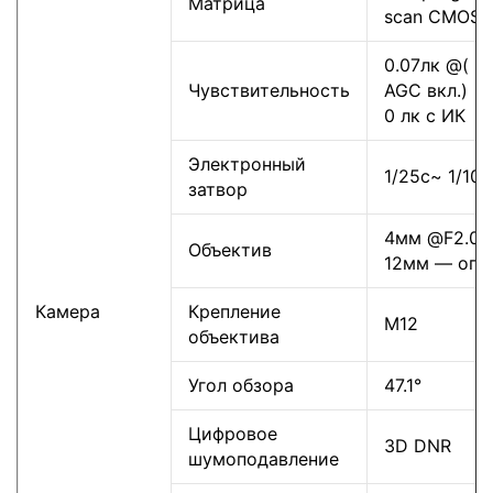
Матрица
scan CMOS
0.07лк @( F1
Чувствительность
AGC вкл.)
0 лк с ИК
Электронный
1/25с~ 1/10
затвор
4мм @F2.0 
Объектив
12мм ― опц
Камера
Крепление
M12
объектива
Угол обзора
47.1°
Цифровое
3D DNR
шумоподавление