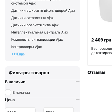
системой Ajax
Датчики відкриття вікон, дверей Ajax
Датчики затоплення Ajax
Датчики розбиття скла Ajax
Интеллектуальная централь Аjax
Комплекты сигнализации Ajax
2 409
грн
Контроллеры Ajax
Беспроводн
детектиров
+11
Еще
FireProtect
Отзывы
Фильтры товаров
В наличии
В наличии
Цена