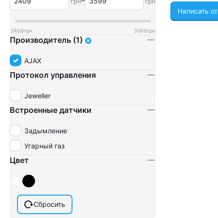
–
грн
грн
Написать о
2409
грн
3599
грн
Производитель (1)
AJAX
Протокол управления
Jeweller
Встроенные датчики
Задымление
Угарный газ
Цвет
Сбросить