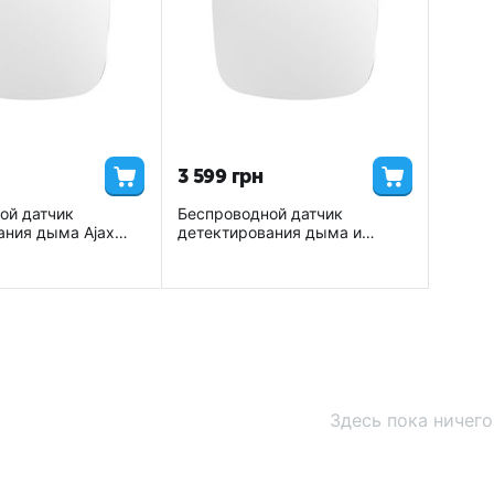
3 599
грн
ой датчик
Беспроводной датчик
ания дыма Ajax
детектирования дыма и
угарного газа Ajax FireProtect
Plus
Здесь пока ничего