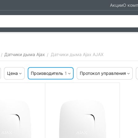
Акции
О ком
Датчики дыма Ajax
Датчики дыма Ajax AJAX
/
/
Цена
Производитель
1
Протокол управления