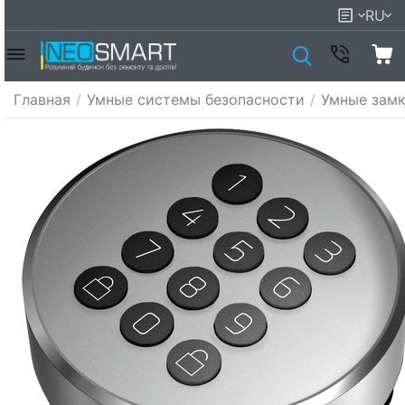
RU
Главная
/
Умные системы безопасности
/
Умные зам