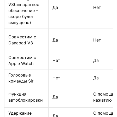
V3(аппаратное
Да
Нет
обеспечение -
скоро будет
выпущено)
Совместим с
Да
Нет
Danapad V3
Совместим с
Нет
Да
Apple Watch
Голосовые
Нет
Да
команды Siri
Функция
С помощью
Да
автоблокировки
нажатию
Удержание
С помощью
Да