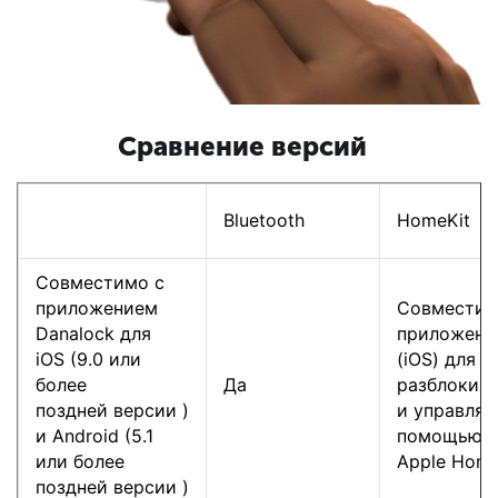
Сравнение версий
Bluetooth
HomeKit
Совместимо с
приложением
Совместим
Danalock для
приложени
iOS (9.0 или
(iOS) для 
более
Да
разблокиро
поздней версии )
и управляй
и Android (5.1
помощью п
или более
Apple Home
поздней версии )