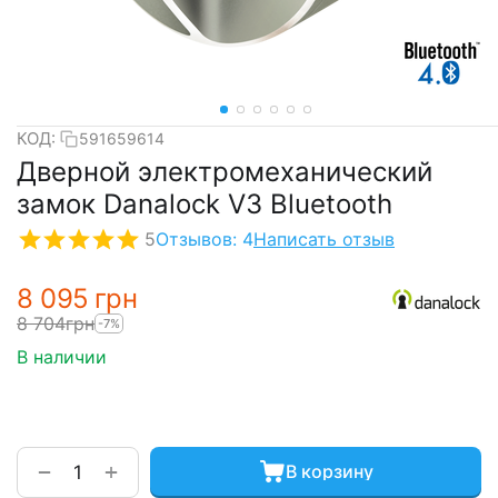
КОД:
591659614
Дверной электромеханический
замок Danalock V3 Bluetooth
5
Отзывов: 4
Написать отзыв
8 095
грн
8 704
грн
-7%
В наличии
+
−
В корзину