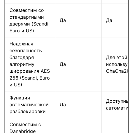
Совместим со
стандартными
Да
Да
дверями (Scandi,
Euro и US)
Надежная
безопасность
благодаря
Для этой в
алгоритму
Да
использую
шифрования AES
ChaCha20 +
256 (Scandi, Euro
и US)
Функция
Доступны 
автоматической
Да
автоматиза
разблокировки
Совместим с
Danabridge