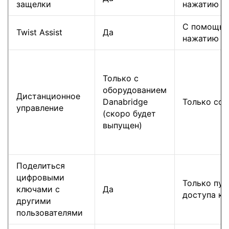
защелки
нажатию
С помощью
Twist Assist
Да
нажатию
Только с
оборудованием
Дистанционное
Danabridge
Только со 
управление
(скоро будет
выпущен)
Поделиться
цифровыми
Только пут
ключами с
Да
доступа к 
другими
пользователями