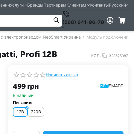
пании
Услуги
Бренды
Партнерам
Клиентам
Контакты
Русский
(068) 641-96-70
с электроприводом NeoSmart Украина
Модуль подключения Aj
/
ti, Profi 12В
КОД:
1328525987
Написать отзыв
‍499‍
грн
В наличии
Питание:
12В
220В