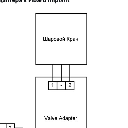
аптера к Fibaro Implant