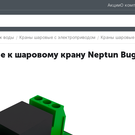
Акции
О ком
ек воды
Краны шаровые с электроприводом
Краны шаровые 
/
/
 к шаровому крану Neptun Bugat