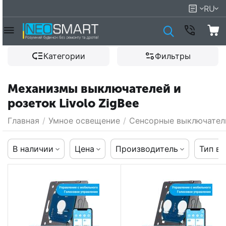
RU
Категории
Фильтры
Механизмы выключателей и
розеток Livolo ZigBee
Главная
/
Умное освещение
/
Сенсорные выключател
В наличии
Цена
Производитель
Тип в