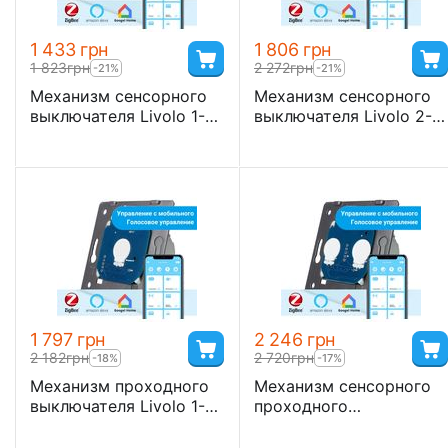
1 433
грн
1 806
грн
1 823
грн
2 272
грн
-21%
-21%
Механизм сенсорного
Механизм сенсорного
выключателя Livolo 1-
выключателя Livolo 2-
канальный, ZigBee
канальный, ZigBee
1 797
грн
2 246
грн
2 182
грн
2 720
грн
-18%
-17%
Механизм проходного
Механизм сенсорного
выключателя Livolo 1-
проходного
канальный, ZigBee
выключателя Livolo 2-
канала, ZigBee