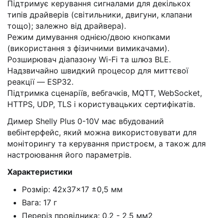
Підтримує керування сигналами для декількох
типів драйверів (світильники, двигуни, клапани
тощо); залежно від драйвера).
Режим димування однією/двою кнопками
(використання з фізичними вимикачами).
Розширювач діапазону Wi-Fi та шлюз BLE.
Надзвичайно швидкий процесор для миттєвої
реакції — ESP32.
Підтримка сценаріїв, вебгачків, MQTT, WebSocket,
HTTPS, UDP, TLS і користувацьких сертифікатів.
Димер Shelly Plus 0-10V має вбудований
вебінтерфейс, який можна використовувати для
моніторингу та керування пристроєм, а також для
настроювання його параметрів.
Характеристики
Розмір: 42x37x17 ±0,5 мм
Вага: 17 г
Переріз провідника: 0,2 - 2,5 мм2