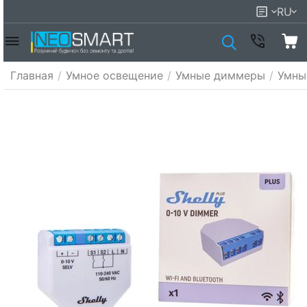
RU
Главная
/
Умное освещение
/
Умные диммеры
/
Умны