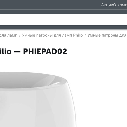
Акции
О ком
для ламп
Умные патроны для ламп Philio
Умные патроны для
/
/
lio — PHIEPAD02