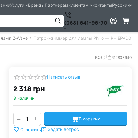
пании
Услуги
Бренды
Партнерам
Клиентам
Контакты
Русский
(068) 641-96-70
 ламп Z-Wave
Патрон-диммер для лампы Philio — PHIEPAD02
/
КОД:
612803940
Написать отзыв
2 318
грн
В наличии
+
−
В корзину
Задать вопрос
Отложить