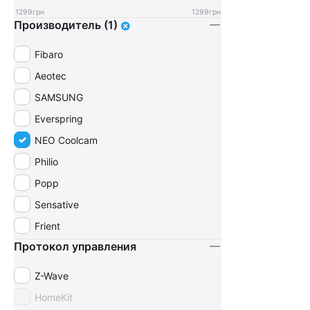
1299
грн
1299
грн
Производитель (1)
Fibaro
Aeotec
SAMSUNG
Everspring
NEO Coolcam
Philio
Popp
Sensative
Frient
Протокол управления
Z-Wave
HomeKit