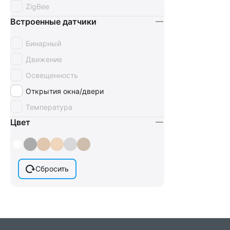
ZigBee
Встроенные датчики
Бинарный
Движение
Освещенность
Открытия окна/двери
Температура
Цвет
Сбросить