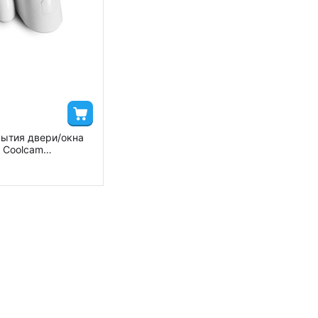
рытия двери/окна
 Coolcam
 Sensor