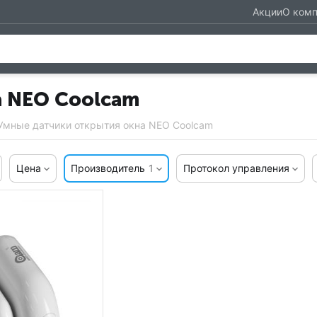
Акции
О ком
а NEO Coolcam
Умные датчики открытия окна NEO Coolcam
Цена
Производитель
1
Протокол управления