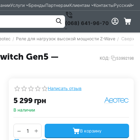
пании
Услуги
Бренды
Партнерам
Клиентам
Контакты
Русский
(068) 641-96-70
eotec
Реле для нагрузок высокой мощности Z-Wave
Сверхмо
/
/
Switch Gen5 —
КОД:
53992198
Написать отзыв
5 299
грн
В наличии
+
−
В корзину