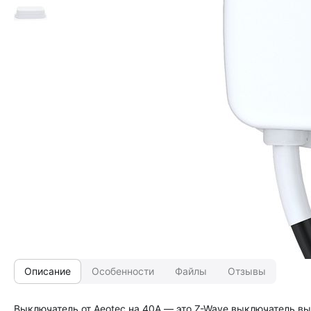
Описание
Особенности
Файлы
Отзывы
Выключатель от Aeotec на 40А ― это Z-Wave выключатель 