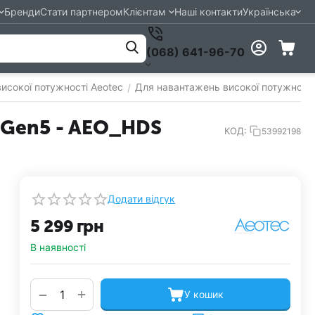
Бренди
Стати партнером
Клієнтам
Наші контакти
Українська
(068) 641-96-70
исокої потужності Aeotec
Для навантажень високої потужност
/
 Gen5 - AEO_HDS
КОД:
53992198
Додати відгук
5 299
грн
В наявності
+
−
У кошик