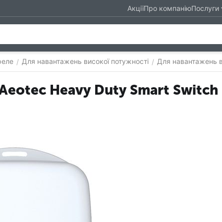
Акції
Про компанію
Послуги
реле
Для навантажень високої потужності
Для навантажень в
/
/
Aeotec Heavy Duty Smart Switch