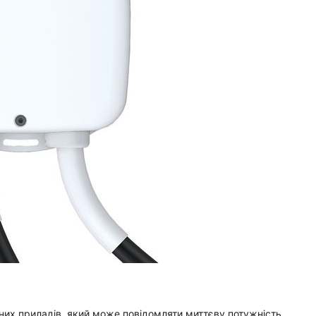
них приладів, який може повідомляти миттєву потужність