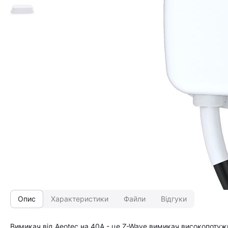
Опис
Характеристики
Файли
Відгуки
Вимикач від Aeotec на 40А - це Z-Wave вимикач високопотуж