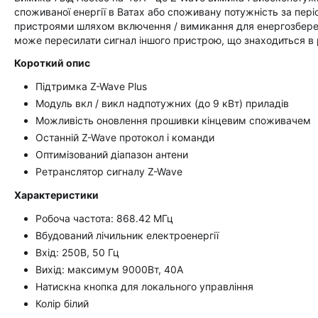
споживаної енергії в Ватах або споживану потужність за пер
пристроями шляхом включення / вимикання для енергозбереж
може пересилати сигнал іншого пристрою, що знаходиться в р
Короткий опис
Підтримка Z-Wave Plus
Модуль вкл / викл надпотужних (до 9 кВт) приладів
Можливість оновлення прошивки кінцевим споживачем
Останній Z-Wave протокол і команди
Оптимізований діапазон антени
Ретранслятор сигналу Z-Wave
Xарактеристики
Робоча частота: 868.42 МГц
Вбудований лічильник електроенергії
Вхід: 250В, 50 Гц
Вихід: максимум 9000Вт, 40А
Натискна кнопка для локального управління
Колір білий