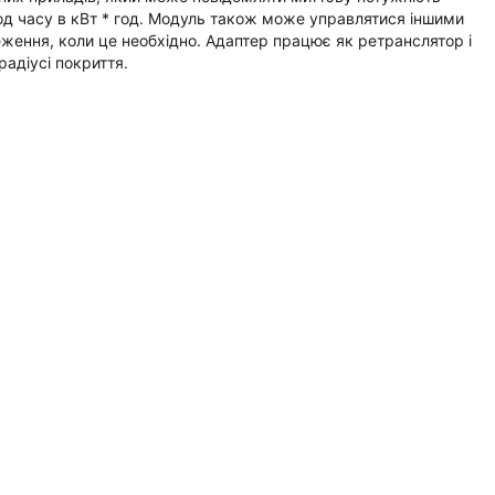
іод часу в кВт * год. Модуль також може управлятися іншими
ення, коли це необхідно. Адаптер працює як ретранслятор і
адіусі покриття.