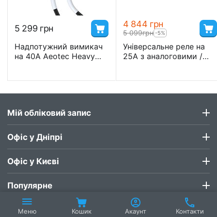
4 844
грн
5 299
грн
5 099
грн
-5%
Надпотужний вимикач
Універсальне реле на
на 40A Aeotec Heavy
25А з аналоговими /
Duty Smart Switch Gen5
цифровими входами
- AEO_HDS (ZW078)
Heatit Z-Relay
Мій обліковий запис
Офіс у Дніпрі
Офіс у Києві
Популярне
Кошик
Акаунт
Контакти
Меню