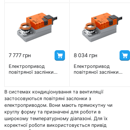
7 777
грн
8 034
грн
Електропривод
Електропривод
повітряної заслінки
повітряної заслінки
Belimo NM24A-TP 24В, S
Belimo NM230A-TP
заслінки <2 м2.
230В, S заслінки <2 м2.
В системах кондиціонування та вентиляції
застосовуються повітряні заслонки з
електроприводом. Вони мають прямокутну чи
круглу форму та призначені для роботи в
широкому температурному діапазоні. Для їх
коректної роботи використовується привід