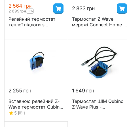
2 564
грн
2 833
грн
2 699
грн
-5%
Релейний термостат
Термостат Z-Wave
теплої підлоги з
мережі Connect Home -
лічильником
CH-201
електроенергії Heatit
ZM Thermostat 16А
2 255
грн
1 649
грн
Вставною релейний Z-
Термостат ШІМ Qubino
Wave термостат Qubino
Z-Wave Plus -
- GOAEZMNHID1
GOAEZMNHLD1
5
1
(GOA_ZMNHIA2)