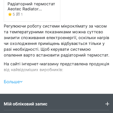
Радіаторний термостат
Aeotec Radiator
Thermostat -
5
1
AEOEZWA021
Регулюючи роботу системи мікроклімату за часом
та температурними показниками можна суттєво
знизити споживання електроенергії, оскільки нагрів
чи охолодження приміщень відбувається тільки у
разі необхідності. Щоб керувати системою
опалення варто встановити радіаторний термостат.
На сайті інтернет-магазину представлена продукція
від найвідоміших виробників:
FIBARO;
Больше
POPP;
Danfoss;
Eurotronic.
Мій обліковий запис
За допомогою сумісності із Z-WAWE радіаторні