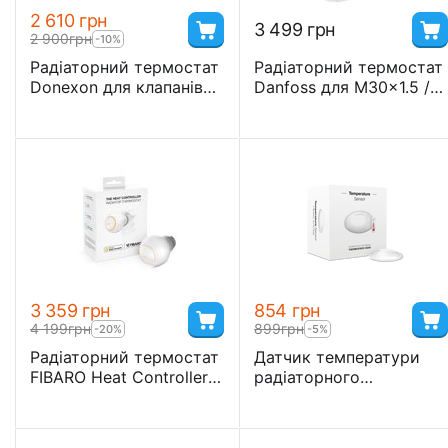
2 610
грн
3 499
грн
2 900
грн
-10%
Радіаторний термостат
Радіаторний термостат
Donexon для клапанів
Danfoss для M30x1.5 /
M30x1.5/RA
RA клапанів - DAN_LC-
13
3 359
грн
‍854‍
грн
4 199
грн
‍899‍
грн
-20%
-5%
Радіаторний термостат
Датчик температури
FIBARO Heat Controller
радіаторного
для Apple HomeKit -
термостата FIBARO
FGBHT-001
Radiator Thermostat
Sensor - FIBEFGBRS-001