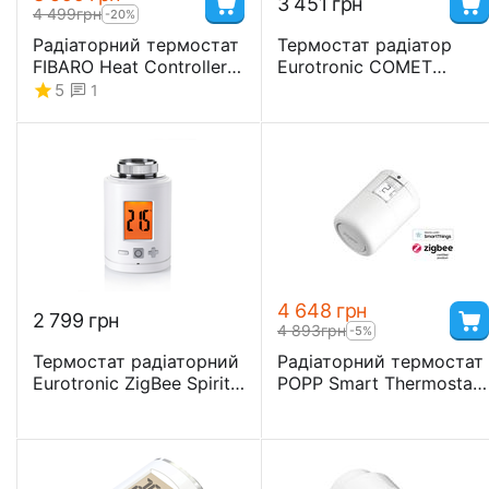
3 451
грн
4 499
грн
-20%
Радіаторний термостат
Термостат радіатор
FIBARO Heat Controller
Eurotronic COMET
Starter Pack для Apple
Zigbee Thermostat
5
1
HomeKit - FGBHT-001-
START
4 648
грн
2 799
грн
4 893
грн
-5%
Термостат радіаторний
Радіаторний термостат
Eurotronic ZigBee Spirit -
POPP Smart Thermostat
EURZSPIRIT
(Zigbee) - POPZ701721