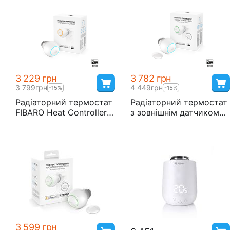
3 229
грн
3 782
грн
3 799
грн
4 449
грн
-15%
-15%
Радіаторний термостат
Радіаторний термостат
FIBARO Heat Controller
з зовнішнім датчиком
Thermostat Head - FGT-
температури FIBARO
001
Radiator Thermostat
Starter Pack - FIBEFGT-
START
3 599
грн