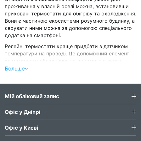
проживання у власній оселі можна, встановивши
приховані термостати для обігріву та охолодження.
Вони є частиною екосистеми розумного будинку, а
керувати ними можна за допомогою спеціального
додатка на смартфоні.
Релейні термостати краще придбати з датчиком
температури на проводі. Це допоміжний елемент
кліматичного обладнання за допомогою якого
можна контролювати температуру системи теплий
Больше
пол. Вони мають компактні габарити та сучасний
дизайн, що дозволяє їм відмінно вписуватися в
будь-який сучасний інтер'єр. Про те, що таке
Мій обліковий запис
приховані термостати та їх особливості
поговоримо далі.
Офіс у Дніпрі
Офіс у Києві
Приховані термостати для