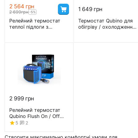
2 564
грн
1 649
грн
2 699
грн
-5%
Релейний термостат
Термостат Qubino для
теплої підлоги з
обігріву / охолодження
лічильником
Z-Wave Plus -
електроенергії Heatit
GOAEZMNHKD1
ZM Thermostat 16А
2 999
грн
Релейний термостат
Qubino Flush On / Off
Thermostat 2 -
5
2
GOAEZMNKID1
Створити максимально комфортні умови для