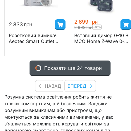
2 699
грн
2 833
грн
2 999
грн
-10%
Розетковий вимикач
Вставний димер 0-10 В
Aeotec Smart Outlet
MCO Home Z-Wave 0-
Type F, Wi-Fi,
10V Dimmer
SmartThings
Показати ще 24 товари
НАЗАД
ВПЕРЕД
Розумна система освітлення робить життя не
тільки комфортним, а й безпечним. Завдяки
розумним вимикачам або пристроям, що
монтуються за класичними вимикачами, у вас
з'являється можливість керувати світлом за
допомогою смартфона, голосових команд та