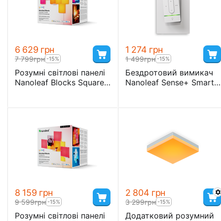
6 629
грн
1 274
грн
7 799
грн
1 499
грн
-15%
-15%
Розумні світлові панелі
Бездротовий вимикач
Nanoleaf Blocks Squares
Nanoleaf Sense+ Smart
Smarter Kit з
Wireless Switch, Matter,
підтримкою HomeKit і
Homekit
Matter - 6 шт.
8 159
грн
2 804
грн
9 599
грн
3 299
грн
-15%
-15%
Розумні світлові панелі
Додатковий розумний