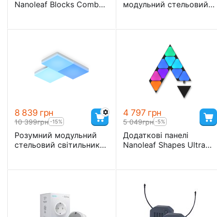
Nanoleaf Blocks Combo
модульний стельовий
XL з підтримкою
світильник Nanoleaf
HomeKit і Matter - 9 шт.
Skylight Expansion Pack
— 1 шт., Apple Homekit
8 839
грн
4 797
грн
10 399
грн
5 049
грн
-15%
-5%
Розумний модульний
Додаткові панелі
стельовий світильник
Nanoleaf Shapes Ultra
Nanoleaf Skylight Starter
Black Mini Triangles
Kit — 3 шт., Apple
Expansion Pack, Apple
Homekit
Homekit - 10 шт.