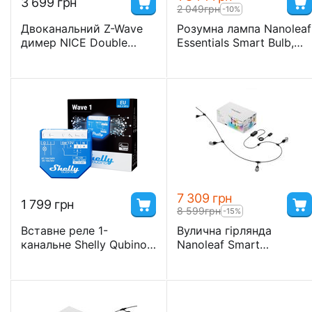
3 699
грн
2 049
грн
-10%
Двоканальний Z-Wave
Розумна лампа Nanoleaf
димер NICE Double
Essentials Smart Bulb,
Dimmer Control
A60, E27, 9W, Wi-Fi,
Apple Homekit, Matter –
2 шт.
7 309
грн
1 799
грн
8 599
грн
-15%
Вставне реле 1-
Вулична гірлянда
канальне Shelly Qubino
Nanoleaf Smart
Wave 1 Relay, сухий
Multicolor Outdoor String
контакт, 16 А, 3600 Вт.
Lights Smarter Kit — 30
м, Matter, Homekit