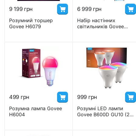
9 199
грн
6 999
грн
Розумний торшер
Набір настінних
Govee H6079
світильників Govee
H6061 Glide Hexa Light
Panels, 10шт, RGBIC, WI-
FI/Bluetooth, білий
‍499‍
грн
‍999‍
грн
Розумна лампа Govee
Розумні LED лампи
H6004
Govee B600D GU10 (2
шт)