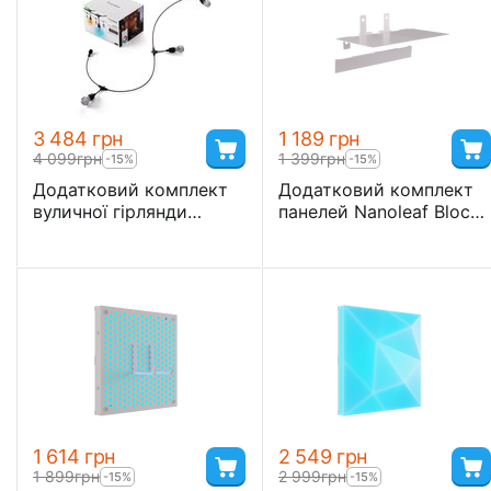
3 484
грн
1 189
грн
4 099
грн
1 399
грн
-15%
-15%
Додатковий комплект
Додатковий комплект
вуличної гірлянди
панелей Nanoleaf Blocks
Nanoleaf Smart
Squares Add-On Kit з
Multicolor Outdoor String
підтримкою HomeKit і
Lights Expansion Pack-15
Matter — 2 шт.
м.
1 614
грн
2 549
грн
1 899
грн
2 999
грн
-15%
-15%