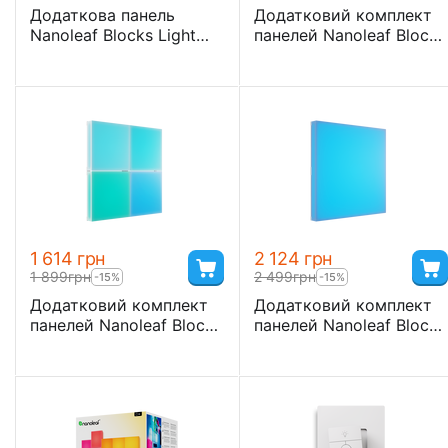
Додаткова панель
Додатковий комплект
Nanoleaf Blocks Light
панелей Nanoleaf Blocks
Pegboard Add-On Kit з
Squares Add-On Kit з
підтримкою HomeKit і
підтримкою HomeKit і
Matter — 1 шт.
Matter — 2 шт.
1 614
грн
2 124
грн
1 899
грн
2 499
грн
-15%
-15%
Додатковий комплект
Додатковий комплект
панелей Nanoleaf Blocks
панелей Nanoleaf Blocks
Small Squares Add-On
Squares Add-On Kit з
Kit з підтримкою
підтримкою HomeKit і
HomeKit і Matter — 4
Matter — 2 шт.
шт.