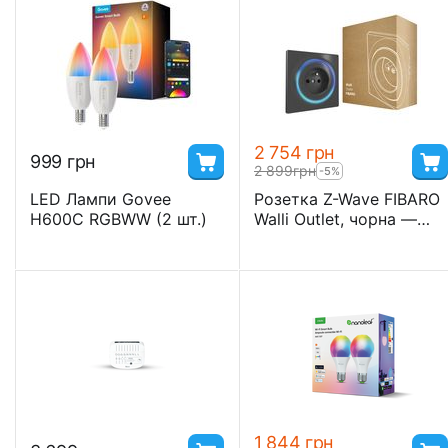
2 754
грн
‍999‍
грн
2 899
грн
-5%
LED Лампи Govee
Розетка Z-Wave FIBARO
H600C RGBWW (2 шт.)
Walli Outlet, чорна —
FGWOF-011B (Тип Е)
1 844
грн