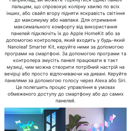
пальцем, що спровокує колірну хвилю по всіх
інших, або свайп вгору підняти яскравість світіння
до максимуму або навпаки. Для отримання
максимального комфорту від використання
панелей підключіть їх до Apple HomeKit або за
допомогою контролера, який входить у будь-який
Nanoleaf Smarter Kit, керуйте ними за допомогою
програми на смартфоні. За допомогою програми та
контролера змусіть панелі працювати в такт
музиці, чим можна створити потрібний настрій на
вечірці або просто відпочиваючи на дивані. Керуйте
панелями за допомогою голосу через Alexa або Siri.
Це полегшить процес управління в умовах
обмеженого доступу до смартфону або до самих
панелей.