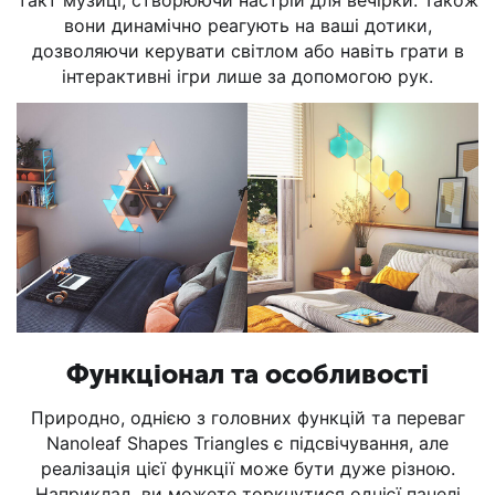
такт музиці, створюючи настрій для вечірки. Також
вони динамічно реагують на ваші дотики,
дозволяючи керувати світлом або навіть грати в
інтерактивні ігри лише за допомогою рук.
Функціонал та особливості
Природно, однією з головних функцій та переваг
Nanoleaf Shapes Triangles є підсвічування, але
реалізація цієї функції може бути дуже різною.
Наприклад, ви можете торкнутися однієї панелі