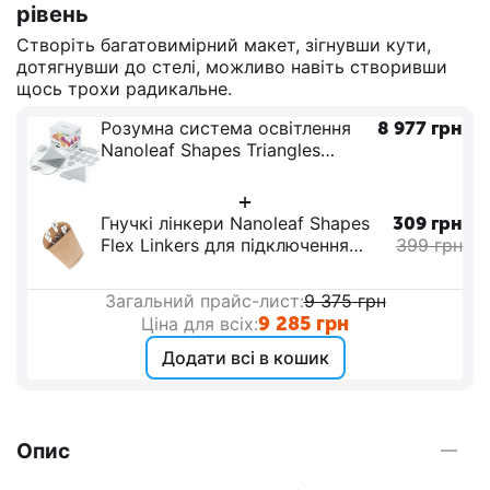
рівень
Створіть багатовимірний макет, зігнувши кути,
дотягнувши до стелі, можливо навіть створивши
щось трохи радикальне.
Розумна система освітлення
8 977
грн
Nanoleaf Shapes Triangles
Starter Kit Apple Homekit - 9
шт.
+
Гнучкі лінкери Nanoleaf Shapes
309
грн
Flex Linkers для підключення
399
грн
додаткових панелей
Загальний прайс-лист:
9 375
грн
9 285
грн
Ціна для всіх:
Додати всі в кошик
Опис