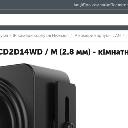
Акції
Про компанію
Послуги
усні
IP камери корпусні Hikvision
IP камери корпусні LAN
/
/
/
2CD2D14WD / M (2.8 мм) - кімнат