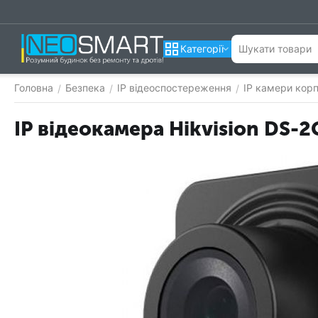
Категорії
Головна
Безпека
IP відеоспостереження
IP камери корп
/
/
/
IP відеокамера Hikvision DS-