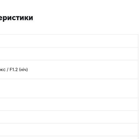
еристики
с / F1.2 (ніч)