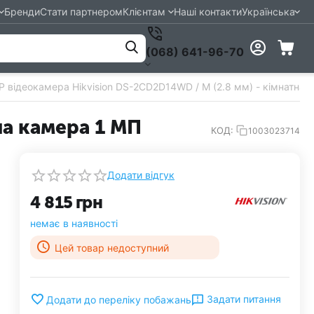
Бренди
Стати партнером
Клієнтам
Наші контакти
Українська
(068) 641-96-70
IP відеокамера Hikvision DS-2CD2D14WD / M (2.8 мм) - кімнатна 
на камера 1 МП
КОД:
1003023714
Додати відгук
4 815
грн
немає в наявності
Цей товар недоступний
Задати питання
Додати до переліку побажань