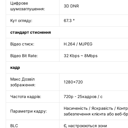
Цифрове
3D DNR
шумозаглушення:
Кут огляду:
67.3 °
стандарт стиснення
Відео стиск:
H.264 / MJPEG
Відео Bit Rate:
32 Kbps ~ 8Mbps
кадр
Макс Дозвіл
1280x720
зображення:
Частота кадрів:
720p - 25кадров / с
Насиченість / Яскравість / Кон
Параметри кадру:
забезпечення клієнта або веб-б
BLC
Є, настроюються зони