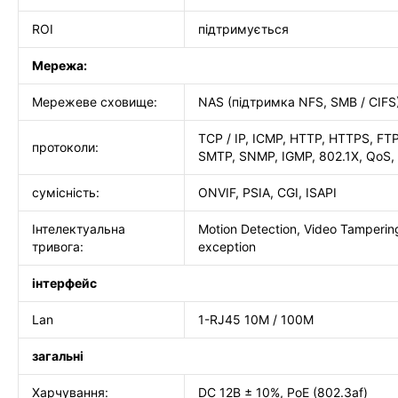
ROI
підтримується
Мережа:
Мережеве сховище:
NAS (підтримка NFS, SMB / CIFS
TCP / IP, ICMP, HTTP, HTTPS, FT
протоколи:
SMTP, SNMP, IGMP, 802.1X, QoS, 
сумісність:
ONVIF, PSIA, CGI, ISAPI
Інтелектуальна
Motion Detection, Video Tampering
тривога:
exception
інтерфейс
Lan
1-RJ45 10M / 100M
загальні
Харчування:
DC 12В ± 10%, PoE (802.3af)