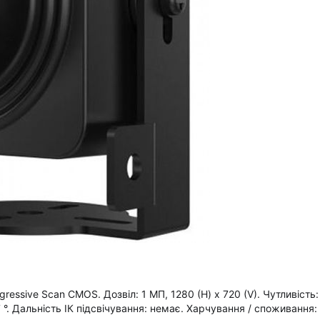
ressive Scan CMOS. Дозвіл: 1 МП, 1280 (H) x 720 (V). Чутливість:
7 °. Дальність ІК підсвічування: немає. Харчування / споживання: