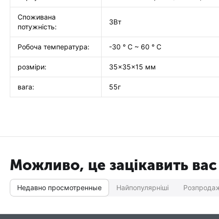
Споживана
3Вт
потужність:
Робоча температура:
-30 ° C ~ 60 ° C
розміри:
35x35x15 мм
вага:
55г
Можливо, це зацікавить вас
Недавно просмотренные
Найпопулярніші
Розпрода