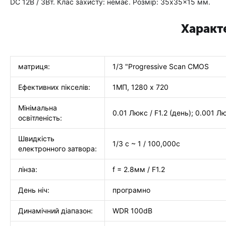
DC 12В / 3Вт. Клас захисту: немає. Розмір: 35x35x15 мм.
Характ
матриця:
1/3 "Progressive Scan CMOS
Ефективних пікселів:
1МП, 1280 х 720
Мінімальна
0.01 Люкс / F1.2 (день); 0.001 Люк
освітленість:
Швидкість
1/3 с ~ 1 / 100,000с
електронного затвора:
лінза:
f = 2.8мм / F1.2
День ніч:
програмно
Динамічний діапазон:
WDR 100dB