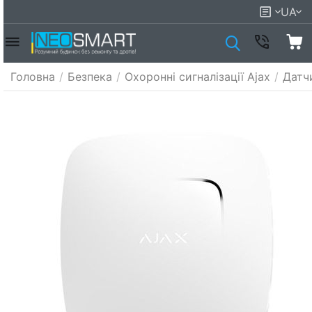
UA
Головна
/
Безпека
/
Охоронні сигналізації Ajax
/
Датч