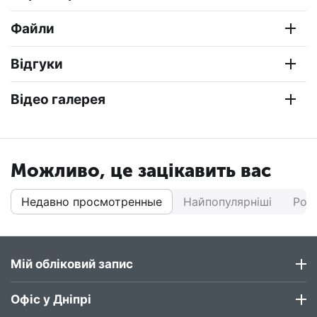
Файли
Відгуки
Відео галерея
Можливо, це зацікавить вас
Недавно просмотренные
Найпопулярніші
Роз
Мій обліковий запис
Офіс у Дніпрі