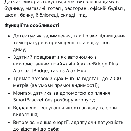
Датчик використовується для виявлення диму в
будинку, магазині, готелі, ресторані, офісній будівлі,
школі, банку, бібліотеці, складі і т.д.
Функції та особливості
Детектує як задимлення, так і різке підвищення
температури в приміщенні при відсутності
диму;
Здатний працювати як автономно з
використанням приймачів Ajax ocBridge Plus і
Ajax uartBridge, так і з Ajax Hub;
Тримає зв'язок з Ajax Hub на відстані до 2000
метрів (за умови прямої видимості);
Монтаж датчика за допомогою кріплення
SmartBracket без розбору корпусу;
Віддалене тестування якості зв'язку та зони
виявлення;
Витрачає менше енергії, адаптуючи потужність
до відстані до хаба;