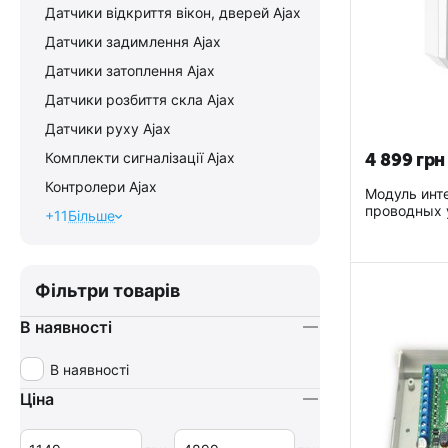
Датчики відкриття вікон, дверей Ajax
Датчики задимлення Ajax
Датчики затоплення Ajax
Датчики розбиття скла Ajax
Датчики руху Ajax
Комплекти сигналізації Ajax
4 899
грн
Контролери Ajax
Модуль инт
проводных 
+11
Більше
MultiTransm
Фільтри товарів
В наявності
В наявності
Ціна