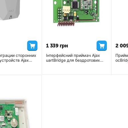
1 339
грн
2 00
еграции сторонних
Інтерфейсний приймач Ajax
Прийм
устройств Ajax
uartBridge для бездротових
ocBrid
itter Белый
датчиків