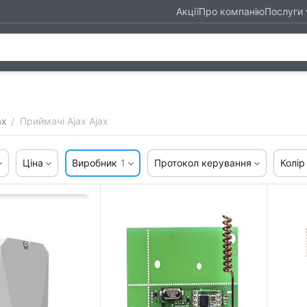
Акції
Про компанію
Послуги
ax
Приймачі Ajax Ajax
/
Ціна
Виробник
1
Протокол керування
Колір