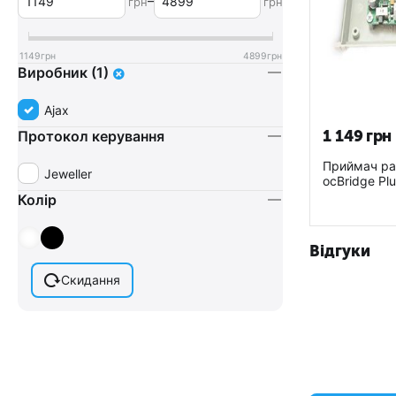
–
грн
грн
1149
грн
4899
грн
Виробник (1)
Ajax
1 149
грн
Протокол керування
Приймач рад
Jeweller
ocBridge Plu
Колір
Відгуки
Скидання