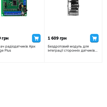
9
грн
1 609
грн
ач радіодатчиків Ajax
Бездротовий модуль для
ge Plus
інтеграції сторонніх датчиків
Ajax Transmitter