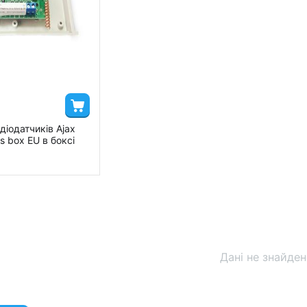
іодатчиків Ajax
s box EU в боксі
Дані не знайде