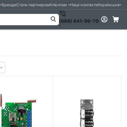
Бренди
Стати партнером
Клієнтам
Наші контакти
Українська
(068) 641-96-70