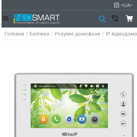
UA
Головна
/
Безпека
/
Розумні домофони
/
IP відеодом