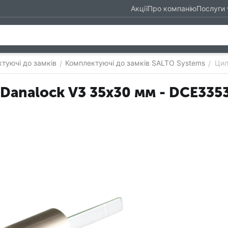
Акції
Про компанію
Послуги
туючі до замків
Комплектуючі до замків SALTO Systems
Цил
/
/
 Danalock V3 35x30 мм - DCE335