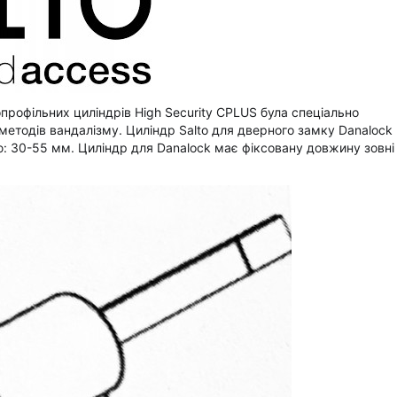
профільних циліндрів High Security CPLUS була спеціально
методів вандалізму. Циліндр Salto для дверного замку Danalock
: 30-55 мм. Циліндр для Danalock має фіксовану довжину зовні