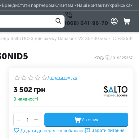
Бренди
Стати партнером
Клієнтам
Наші контакти
Українська
(068) 641-96-70
індр Salto DCE3 для замку Danalock V3 35x30 мм - DCE33530N
30NID5
КОД:
1319325367
Додати відгук
3 502
грн
В наявності
+
−
У кошик
Задати питання
Додати до переліку побажань