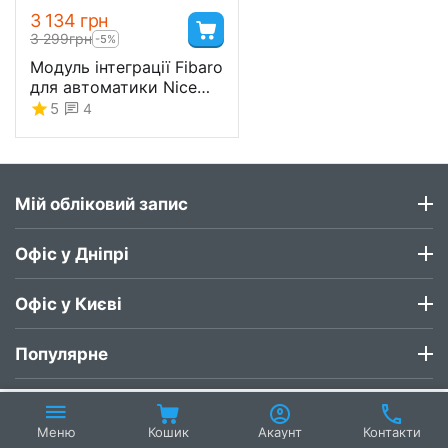
3 134
грн
3 299
грн
-5%
Модуль інтеграції Fibaro
для автоматики Nice
BiDi-ZWave - IBT4ZWAVE
5
4
Мій обліковий запис
Офіс у Дніпрі
Офіс у Києві
Популярне
Кошик
Акаунт
Контакти
Меню