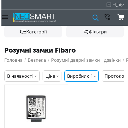
UA
Категорії
Фільтри
Розумні замки Fibaro
Головна
/
Безпека
/
Розумні дверні замки і дзвінки
/
В наявності
Ціна
Виробник
1
Протокол