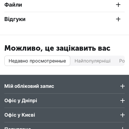
Файли
Відгуки
Можливо, це зацікавить вас
Недавно просмотренные
Найпопулярніші
Роз
Мій обліковий запис
Офіс у Дніпрі
Офіс у Києві