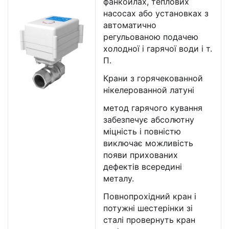
фанкойлах, теплових
насосах або установках з
автоматично
регульованою подачею
холодної і гарячої води і т.
П.
Крани з горячекованной
нікелерованной латуні
метод гарячого кування
забезпечує абсолютну
міцність і повністю
виключає можливість
появи прихованих
дефектів всередині
металу.
Повнопрохідний кран і
потужні шестерінки зі
сталі провернуть кран