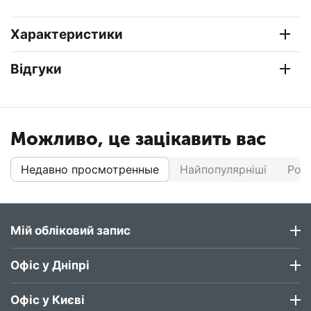
Характеристики
Відгуки
Можливо, це зацікавить вас
Недавно просмотренные
Найпопулярніші
Роз
Мій обліковий запис
Офіс у Дніпрі
Офіс у Києві