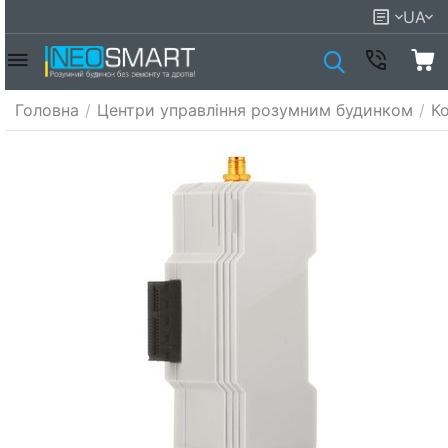
UA
Головна
/
Центри управління розумним будинком
/
К