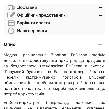
Доставка
Офіційний представник
Варіанти сплати
Наші переваги
Опис
Модуль розширення Zipabox EnOcean module
дозволяє використовувати пристрої, що працюють
за бездротовою технологією EnOcean в системі
"Розумний будинок" на базі контролера Zipabox.
Перелік підтримуваних пристроїв EnOcean
обмежений інтерфейсом контролера Zipabox, але
постійно поповнюється розробником відповідно до
потреб користувачів.
EnOcean-пристрої (наприклад, датчики або
вимикачі) не вимагають елементів живлення.