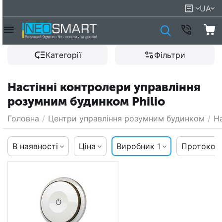
UA
Категорії
Фільтри
Настінні контролери управління
розумним будинком Philio
Головна
/
Центри управління розумним будинком
/
Н
В наявності
Ціна
Виробник
1
Протокол