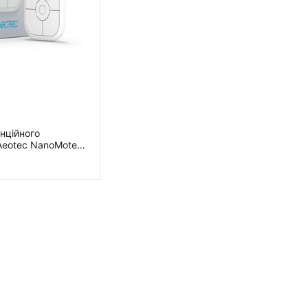
нційного
Aeotec NanoMote
OEZWA003