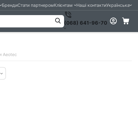
Бренди
Стати партнером
Клієнтам
Наші контакти
Українська
(068) 641-96-70
и Aeotec