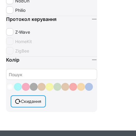
NodOn
Philio
Протокол керування
Z-Wave
HomeKit
ZigBee
Колір
Скидання