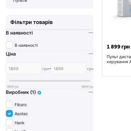
Пульти
Фільтри товарів
В наявності
В наявності
1 899
грн
Ціна
Пульт диста
керування 
Quad - AE
–
грн
грн
1899
грн
1899
грн
Виробник (1)
Fibaro
Aeotec
Hank