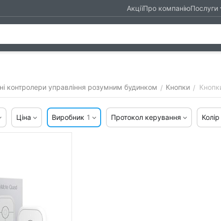
Акції
Про компанію
Послуги
ні контролери управління розумним будинком
Кнопки
Кнопк
/
/
Ціна
Виробник
1
Протокол керування
Колір