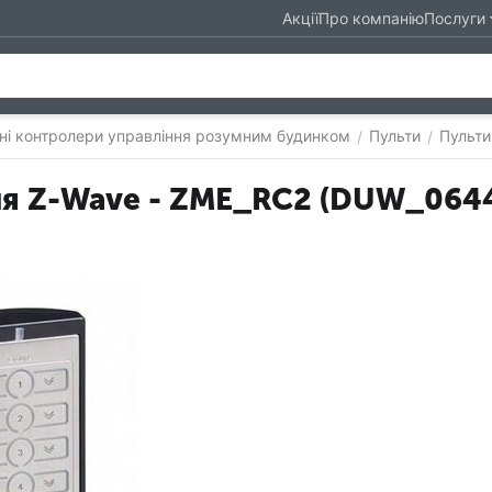
Акції
Про компанію
Послуги
ні контролери управління розумним будинком
Пульти
Пульти
/
/
ня Z-Wave - ZME_RC2 (DUW_064