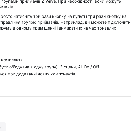
 групами приймачів Z-Wave. При необхідності, вони можуть
ймачів.
осто натисніть три рази кнопку на пульті і три рази кнопку на
управління групою приймачів. Наприклад, ви можете підключити
труму в одному приміщенні і вимикати їх на час тривалих
в комплект)
ти об'єднана в одну групу), 3 сцени, All On / Off
ться при додаванні нових компонентів.
ж