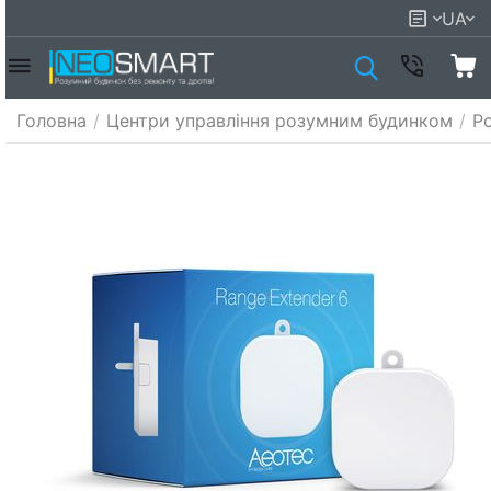
UA
Головна
/
Центри управління розумним будинком
/
Р