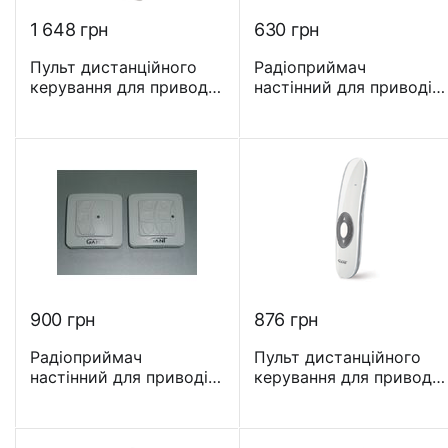
1 648
грн
‍630‍
грн
Пульт дистанційного
Радіоприймач
керування для приводів
настінний для приводів
GANT 15-канальний -
GANT 1-канальний
DC 1602
‍900‍
грн
‍876‍
грн
Радіоприймач
Пульт дистанційного
настінний для приводів
керування для приводів
GANT 2-канальний
GANT 1-канальний Euro
- DC305