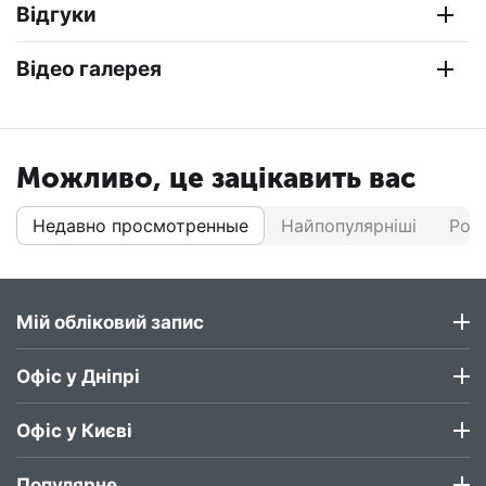
Відгуки
Відео галерея
Можливо, це зацікавить вас
Недавно просмотренные
Найпопулярніші
Роз
Мій обліковий запис
Офіс у Дніпрі
Офіс у Києві
Популярне