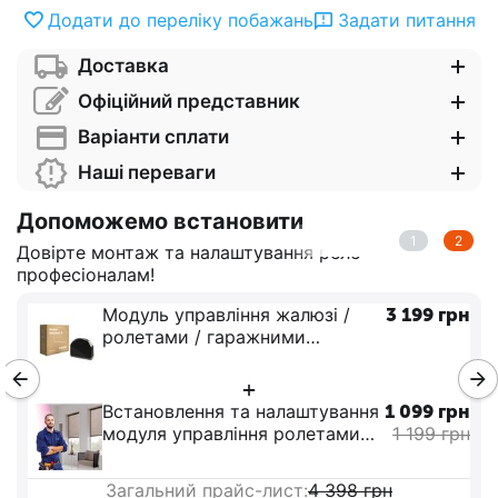
Додати до переліку побажань
Задати питання
Доставка
Офіційний представник
Варіанти сплати
Наші переваги
Допоможемо встановити
1
2
Довірте монтаж та налаштування реле
професіоналам!
199
грн
Модуль управління жалюзі /
3 199
ролетами / гаражними
воротами FIBARO Roller Shutter
89
грн
3 - FGR-223
+
-
99
грн
Встановлення та налаштування
1 099
модуля управління ролетами
1 199
FIBARO Roller Shutter
Загальний прайс-лист:
4 398
грн