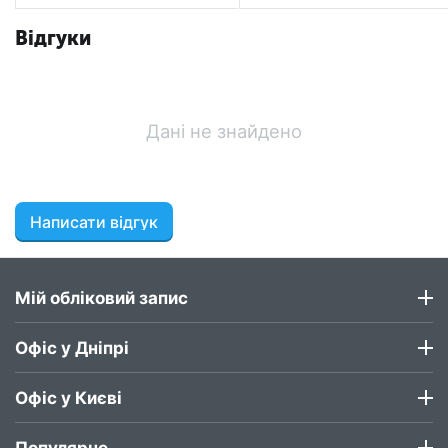
Qubino - GOAEZMNHCD1
ZWSERSH
Відгуки
Дані не знайдено
Написати відгук
Мій обліковий запис
Офіс у Дніпрі
Офіс у Києві
Популярне