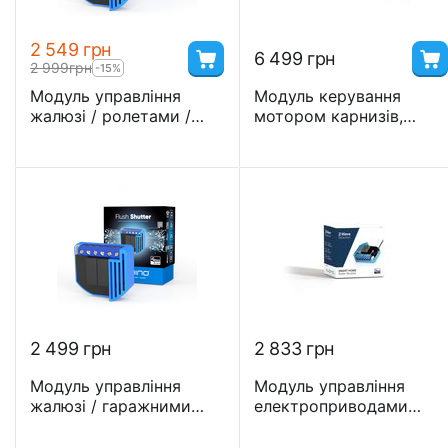
2 549
грн
6 499
грн
2 999
грн
-15%
Модуль управління
Модуль керування
жалюзі / ролетами /
мотором карнизів,
гаражними воротами
ролет, жалюзі Shelly
12-24В DC Z-Wave
Qubino Wave Z-Wave Pro
Qubino - GOAEZMNHOD1
Shutter
2 499
грн
2 833
грн
Модуль управління
Модуль управління
жалюзі / гаражними
електроприводами
воротами з
жалюзі, штор, ролет Z-
лічильником Z-Wave
Wave Selection -