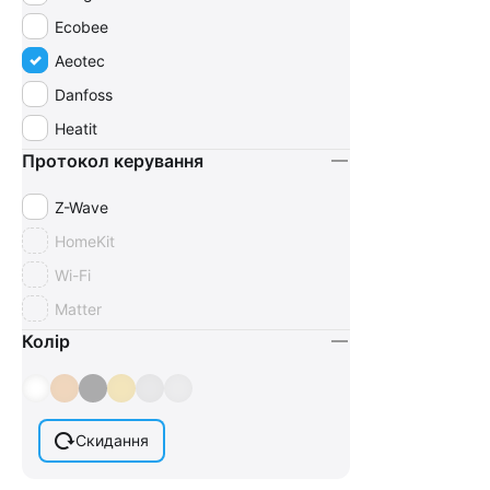
Ecobee
Aeotec
Danfoss
Heatit
Протокол керування
Z-Wave
HomeKit
Wi-Fi
Matter
Колір
Скидання