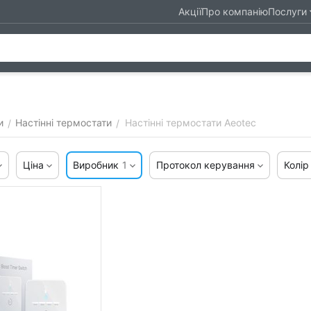
Акції
Про компанію
Послуги
и
Настінні термостати
Настінні термостати Aeotec
/
/
Ціна
Виробник
1
Протокол керування
Колір