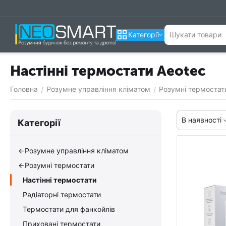
Категорії
Настінні термостати Aeotec
Головна
Розумне управління кліматом
Розумні термостат
/
/
В наявності
Категорії
Розумне управління кліматом
Розумні термостати
Настінні термостати
Радіаторні термостати
Термостати для фанкойлів
Приховані термостати