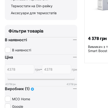
Термостати на Din-рейку
Аксесуари для термостатів
Фільтри товарів
4 378
грн
В наявності
Вимикач з 
В наявності
Smart Boost 
AEOEZWA0
Ціна
–
грн
грн
4378
грн
4378
грн
Виробник (1)
MCO Home
Google