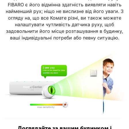
FIBARO є його відмінна здатність виявляти навіть
найменший рух; ніщо не вислизне від його уваги. З
огляду на, що все Комате різні, ви також можете
налаштувати чутливість датчика руху, щоб
задовольнити його місце розташування в будинку,
ваші індивідуальні потреби або певну ситуацію.
Доглядайте за вашим будинком і