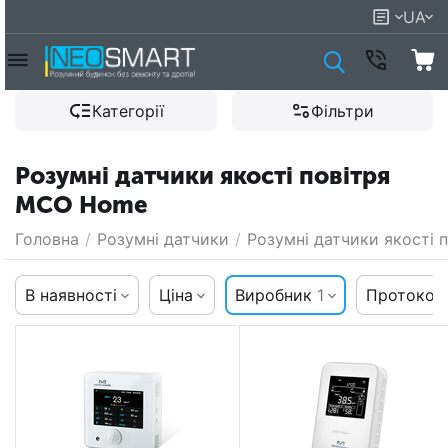
UA
Категорії
Фільтри
Розумні датчики якості повітря
MCO Home
Головна
/
Розумні датчики
/
Розумні датчики якості 
В наявності
Ціна
Виробник
1
Протокол