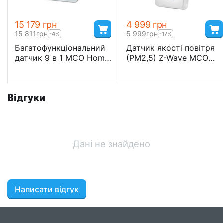
15 179
грн
4 999
грн
15 811
грн
5 999
грн
-4%
-17%
Багатофункціональний
Датчик якості повітря
датчик 9 в 1 MCO Home
(РМ2,5) Z-Wave MCO
Multi Sensor - MCOEA8-
Home - MCOEMH10-PM
9
Відгуки
Дані не знайдено
Написати відгук