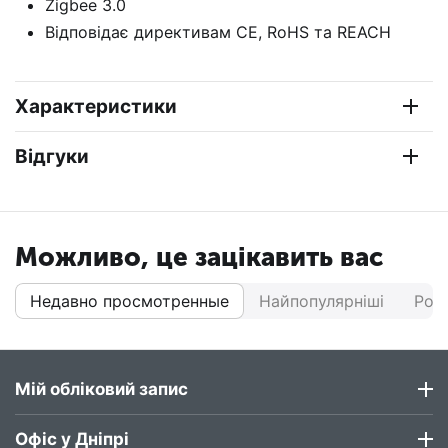
Zigbee 3.0
Відповідає директивам CE, RoHS та REACH
Характеристики
Відгуки
Можливо, це зацікавить вас
Недавно просмотренные
Найпопулярніші
Роз
Мій обліковий запис
Офіс у Дніпрі