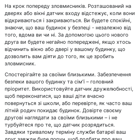
На крок попереду зловмисників. Розташований на
дверях або вікні датчик входу відстежує, коли вони
відкриваються і закриваються. Ви будете спокійні,
знаючи, що ваш будинок у безпеці - незалежно від
того, вдома ви чи ні. За допомогою цього нового
друга ви будете негайно попереджені, якщо хтось
відчинить вікно або двері у вашому будинку, що
дозволить вам діяти до того, як це зробить
зловмисник.
Спостерігайте за своїми близькими. Забезпечення
безпеки вашого будинку та сім'ї – головний
пріоритет. Використовуйте датчик дружелюбності,
щоб переконатися, що ваші діти вчасно
повернуться зі школи, або перевірте, як часто ваш
літній родич покидає будинок. Довірте своєму
другові наглядати за своїми близькими – і не
турбуйтеся про те, що датчик розрядиться.
Завдяки тривалому терміну служби батареї ваш
друг завжди буде поруч, щоб подбати про ваш