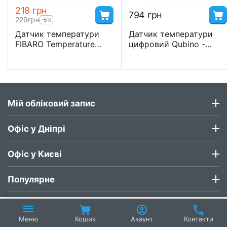
‍218‍
грн
‍794‍
грн
‍229‍
грн
-5%
Датчик температури
Датчик температури
FIBARO Temperature
цифровий Qubino -
Sensor 4 шт. - FIB_DS-
GOA_ZMNHEA1
001
Мій обліковий запис
Офіс у Дніпрі
Офіс у Києві
Популярне
Кошик
Акаунт
Контакти
Меню